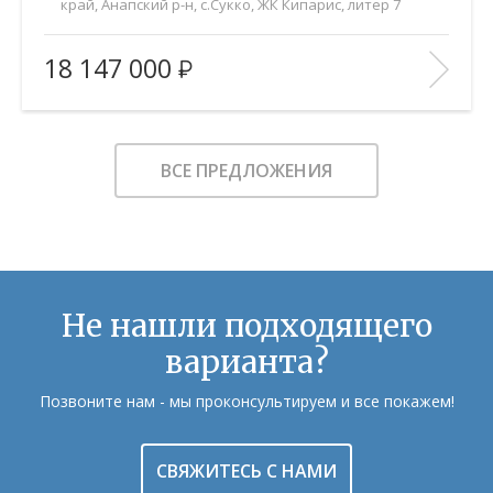
край, Анапский р-н, с.Сукко, ЖК Кипарис, литер 7
2
Площадь (общ/жил/кух), м
:
52.6/21/20
18 147 000
Количество комнат:
2
Этаж:
6/8
В ИЗБРАННОЕ
ВСЕ ПРЕДЛОЖЕНИЯ
Не нашли подходящего
варианта?
Позвоните нам - мы проконсультируем и все покажем!
СВЯЖИТЕСЬ С НАМИ