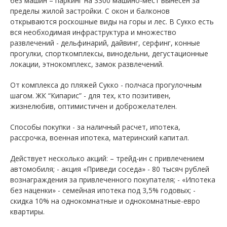
без машин – паркинг на 3300 машино-мест вынесен за
пределы жилой застройки. С окон и балконов
открываются роскошные виды на горы и лес. В Сукко есть
вся необходимая инфраструктура и множество
развлечений - дельфинарий, дайвинг, серфинг, конные
прогулки, спорткомплексы, винодельни, дегустационные
локации, этнокомплекс, замок развлечений.
От комплекса до пляжей Сукко - полчаса прогулочным
шагом. ЖК “Кипарис” - для тех, кто позитивен,
жизнелюбив, оптимистичен и доброжелателен.
Способы покупки - за наличный расчет, ипотека,
рассрочка, военная ипотека, материнский капитал.
Действует несколько акций: – трейд-ин с привлечением
автомобиля; - акция «Приведи соседа» - 80 тысяч рублей
вознаграждения за привлеченного покупателя; - «Ипотека
без наценки» - семейная ипотека под 3,5% годовых; -
скидка 10% на однокомнатные и однокомнатные-евро
квартиры.