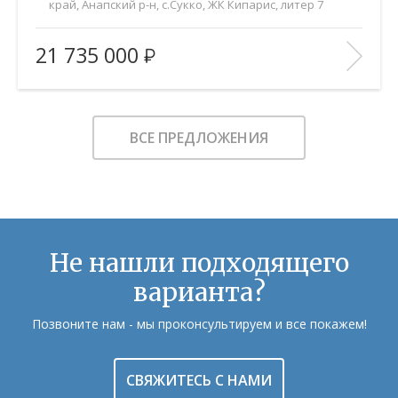
край, Анапский р-н, с.Сукко, ЖК Кипарис, литер 7
2
Площадь (общ/жил/кух), м
:
63/25.2/27.3
21 735 000
Количество комнат:
2
Этаж:
5/8
В ИЗБРАННОЕ
ВСЕ ПРЕДЛОЖЕНИЯ
Не нашли подходящего
варианта?
Позвоните нам - мы проконсультируем и все покажем!
СВЯЖИТЕСЬ С НАМИ