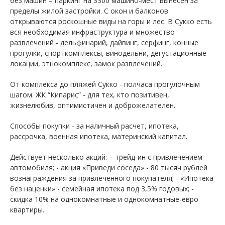
без машин – паркинг на 3300 машино-мест вынесен за
пределы жилой застройки. С окон и балконов
открываются роскошные виды на горы и лес. В Сукко есть
вся необходимая инфраструктура и множество
развлечений - дельфинарий, дайвинг, серфинг, конные
прогулки, спорткомплексы, винодельни, дегустационные
локации, этнокомплекс, замок развлечений.
От комплекса до пляжей Сукко - полчаса прогулочным
шагом. ЖК “Кипарис” - для тех, кто позитивен,
жизнелюбив, оптимистичен и доброжелателен.
Способы покупки - за наличный расчет, ипотека,
рассрочка, военная ипотека, материнский капитал.
Действует несколько акций: – трейд-ин с привлечением
автомобиля; - акция «Приведи соседа» - 80 тысяч рублей
вознаграждения за привлеченного покупателя; - «Ипотека
без наценки» - семейная ипотека под 3,5% годовых; -
скидка 10% на однокомнатные и однокомнатные-евро
квартиры.