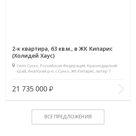
2-к квартира, 63 кв.м., в ЖК Кипарис
(Холидей Хаус)
Село Сукко, Российская Федерация, Краснодарский
край, Анапский р-н, с.Сукко, ЖК Кипарис, литер 7
2
Площадь (общ/жил/кух), м
:
63/25.2/27.3
21 735 000
Количество комнат:
2
Этаж:
5/8
В ИЗБРАННОЕ
ВСЕ ПРЕДЛОЖЕНИЯ