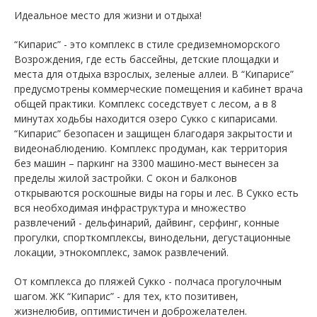
Идеальное место для жизни и отдыха!
“Кипарис” - это комплекс в стиле средиземноморского
Возрождения, где есть бассейны, детские площадки и
места для отдыха взрослых, зеленые аллеи. В “Кипарисе”
предусмотрены коммерческие помещения и кабинет врача
общей практики. Комплекс соседствует с лесом, а в 8
минутах ходьбы находится озеро Сукко с кипарисами.
“Кипарис” безопасен и защищен благодаря закрытости и
видеонаблюдению. Комплекс продуман, как территория
без машин – паркинг на 3300 машино-мест вынесен за
пределы жилой застройки. С окон и балконов
открываются роскошные виды на горы и лес. В Сукко есть
вся необходимая инфраструктура и множество
развлечений - дельфинарий, дайвинг, серфинг, конные
прогулки, спорткомплексы, винодельни, дегустационные
локации, этнокомплекс, замок развлечений.
От комплекса до пляжей Сукко - полчаса прогулочным
шагом. ЖК “Кипарис” - для тех, кто позитивен,
жизнелюбив, оптимистичен и доброжелателен.