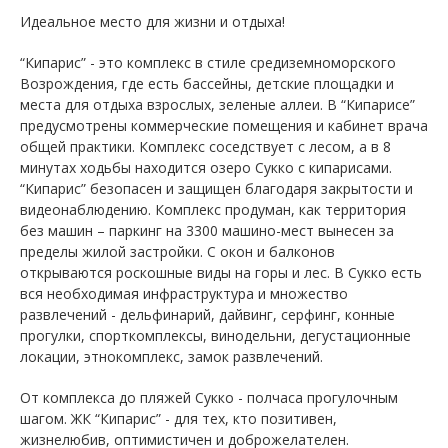
Идеальное место для жизни и отдыха!
“Кипарис” - это комплекс в стиле средиземноморского
Возрождения, где есть бассейны, детские площадки и
места для отдыха взрослых, зеленые аллеи. В “Кипарисе”
предусмотрены коммерческие помещения и кабинет врача
общей практики. Комплекс соседствует с лесом, а в 8
минутах ходьбы находится озеро Сукко с кипарисами.
“Кипарис” безопасен и защищен благодаря закрытости и
видеонаблюдению. Комплекс продуман, как территория
без машин – паркинг на 3300 машино-мест вынесен за
пределы жилой застройки. С окон и балконов
открываются роскошные виды на горы и лес. В Сукко есть
вся необходимая инфраструктура и множество
развлечений - дельфинарий, дайвинг, серфинг, конные
прогулки, спорткомплексы, винодельни, дегустационные
локации, этнокомплекс, замок развлечений.
От комплекса до пляжей Сукко - полчаса прогулочным
шагом. ЖК “Кипарис” - для тех, кто позитивен,
жизнелюбив, оптимистичен и доброжелателен.