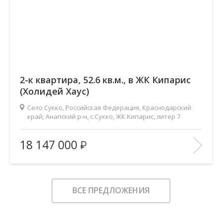
2-к квартира, 52.6 кв.м., в ЖК Кипарис
(Холидей Хаус)
Село Сукко, Российская Федерация, Краснодарский
край, Анапский р-н, с.Сукко, ЖК Кипарис, литер 7
2
Площадь (общ/жил/кух), м
:
52.6/21/20
18 147 000
Количество комнат:
2
Этаж:
6/8
В ИЗБРАННОЕ
ВСЕ ПРЕДЛОЖЕНИЯ