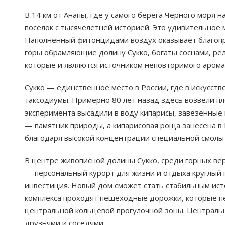
В 14 км от Анапы, где у самого берега Черного моря 
поселок с тысячелетней историей. Это удивительное 
Наполненный фитонцидами воздух оказывает благопр
горы обрамляющие долину Сукко, богаты соснами, р
которые и являются источником неповторимого аромат
Сукко — единственное место в России, где в искусс
таксодиумы. Примерно 80 лет назад здесь возвели пло
эксперимента высадили в воду кипарисы, завезенные 
— памятник природы, а кипарисовая роща занесена в 
благодаря высокой концентрации специальной смолы в
В центре живописной долины Сукко, среди горных ве
— персональный курорт для жизни и отдыха круглый 
инвестиция. Новый дом сможет стать стабильным ист
комплекса проходят пешеходные дорожки, которые пе
центральной кольцевой прогулочной зоны. Центральна
друзьями и соседями.