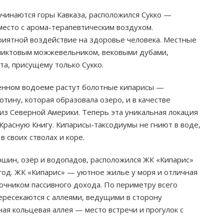
начинаются горы Кавказа, расположился Сукко —
место с арома-терапевтическим воздухом.
иятной воздействие на здоровье человека. Местные
еликтовым можжевельником, вековыми дубами,
а, присущему только Сукко.
твенном водоеме растут болотные кипарисы —
тину, которая образовала озеро, и в качестве
из Северной Америки. Теперь эта уникальная локация
Красную Книгу. Кипарисы-таксодиумы не гниют в воде,
 своих стволах и коре.
ршин, озёр и водопадов, расположился ЖК «Кипарис»
год. ЖК «Кипарис» — уютное жилье у моря и отличная
очником пассивного дохода. По периметру всего
ресекаются с аллеями, ведущими в сторону
я кольцевая аллея — место встречи и прогулок с