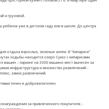
й и грузовой.
ш ребенок уже в детском саду или в школе. До центра
для отдыха взрослых, зеленые аллеи. В “Кипарисе”
нутах ходьбы находится озеро Сукко с кипарисами.
ез машин – паркинг на 3300 машино-мест вынесен за
одимая инфраструктура и множество развлечений -
плекс, замок развлечений.
оптимистичен и доброжелателен.
ознаграждения за привлеченного покупателя; -
ро квартиры.