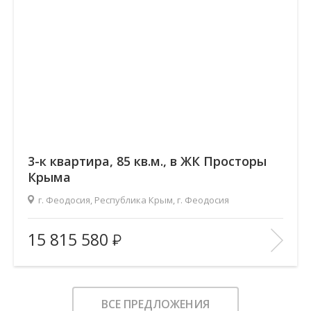
3-к квартира, 85 кв.м., в ЖК Просторы
Крыма
г. Феодосия, Республика Крым, г. Феодосия
2
Площадь (общ/жил/кух), м
:
85.03/47.61/16.82
15 815 580
Количество комнат:
3
Этаж:
4/9
В ИЗБРАННОЕ
ВСЕ ПРЕДЛОЖЕНИЯ