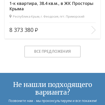
1-к квартира, 38.4 кв.м., в ЖК Просторы
Крыма
Республика Крым, г. Феодосия, пгт. Приморский
2
Площадь (общ/жил/кух), м
:
38.41/14.76/10.58
8 373 380
Количество комнат:
1
Этаж:
5/9
В ИЗБРАННОЕ
ВСЕ ПРЕДЛОЖЕНИЯ
Не нашли подходящего
варианта?
Позвоните нам - мы проконсультируем и все покажем!