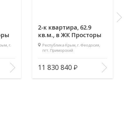
2-к квартира, 62.9
оры
кв.м., в ЖК Просторы
Крыма
ым, г.
Республика Крым, г. Феодосия,
пгт. Приморский
.44/13.97
Площадь (общ/жил/
62.93/29.26/12.61
11 830 840
2
кух), м
:
2
Количество комнат:
2
8/9
Этаж:
5/9
В ИЗБРАННОЕ