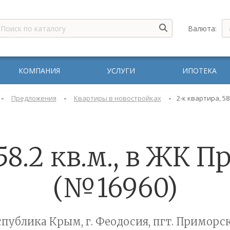
Валюта:
КОМПАНИЯ
УСЛУГИ
ИПОТЕКА
-
-
-
Предложения
Квартиры в новостройках
2-к квартира, 58
58.2 кв.м., в ЖК
(№16960)
спублика Крым, г. Феодосия, пгт. Приморс