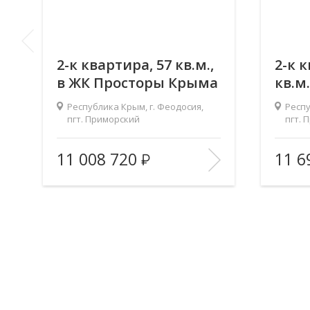
2-к квартира, 57 кв.м.,
2-к к
в ЖК Просторы Крыма
кв.м
Кры
Республика Крым, г. Феодосия,
Респу
пгт. Приморский
пгт. 
Площадь (общ/жил/
57.04/29.17/13.97
Площад
11 008 720
11 6
2
2
кух), м
:
кух), м
:
Количество комнат:
2
Количес
Этаж:
4/9
Этаж:
В ИЗБРАННОЕ
В 