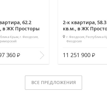
вартира, 62.2
2-к квартира, 58.3
., в ЖК Просторы
кв.м., в ЖК Прост
ма
Крыма
блика Крым, г. Феодосия,
г. Феодосия, Республика Кр
Приморский
Феодосия
ь (общ/жил/
62.22/33.43/14.81
Площадь (общ/жил/
58.3/30
97 360
11 251 900
2
кух), м
:
тво комнат:
2
Количество комнат:
3/9
Этаж:
ИЗБРАННОЕ
В ИЗБРАННОЕ
ВСЕ ПРЕДЛОЖЕНИЯ