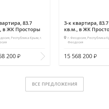
вартира, 83.7
3-к квартира, 83.7
., в ЖК Просторы
кв.м., в ЖК Прост
ма
Крыма
одосия, Республика Крым, г.
г. Феодосия, Республика Кр
осия
Феодосия
ь (общ/жил/
83.7/46.6/16.14
Площадь (общ/жил/
83.7/4
68 200
15 568 200
2
кух), м
:
тво комнат:
3
Количество комнат:
6/9
Этаж:
ИЗБРАННОЕ
В ИЗБРАННОЕ
ВСЕ ПРЕДЛОЖЕНИЯ