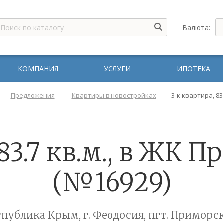
Валюта:
КОМПАНИЯ
УСЛУГИ
ИПОТЕКА
-
-
-
Предложения
Квартиры в новостройках
3-к квартира, 83
 83.7 кв.м., в ЖК 
(№16929)
спублика Крым, г. Феодосия, пгт. Приморс