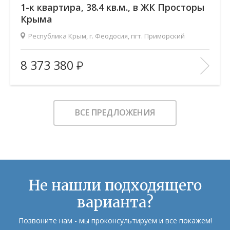
1-к квартира, 38.4 кв.м., в ЖК Просторы
Крыма
Республика Крым, г. Феодосия, пгт. Приморский
2
Площадь (общ/жил/кух), м
:
38.41/14.76/10.58
8 373 380
Количество комнат:
1
Этаж:
5/9
В ИЗБРАННОЕ
ВСЕ ПРЕДЛОЖЕНИЯ
Не нашли подходящего
варианта?
Позвоните нам - мы проконсультируем и все покажем!