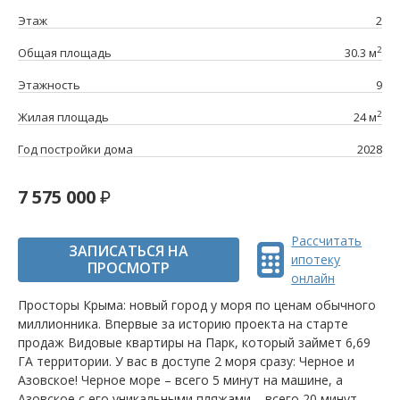
Этаж
2
2
Общая площадь
30.3 м
Этажность
9
2
Жилая площадь
24 м
Год постройки дома
2028
7 575 000
Рассчитать
ЗАПИСАТЬСЯ НА
ипотеку
ПРОСМОТР
онлайн
Просторы Крыма: новый город у моря по ценам обычного
миллионника. Впервые за историю проекта на старте
продаж Видовые квартиры на Парк, который займет 6,69
ГА территории. У вас в доступе 2 моря сразу: Черное и
Азовское! Черное море – всего 5 минут на машине, а
Азовское с его уникальными пляжами – всего 20 минут.