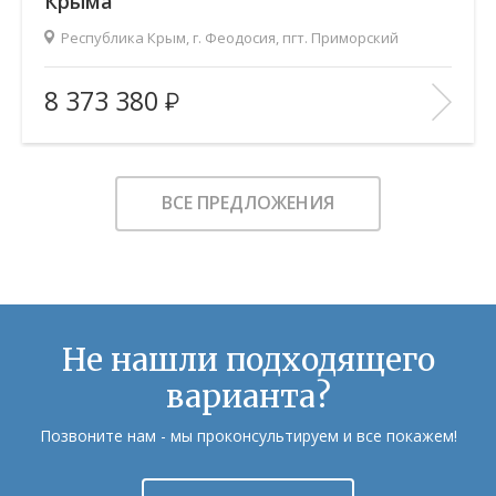
Крыма
Республика Крым, г. Феодосия, пгт. Приморский
2
Площадь (общ/жил/кух), м
:
38.41/14.76/10.58
8 373 380
Количество комнат:
1
Этаж:
5/9
В ИЗБРАННОЕ
ВСЕ ПРЕДЛОЖЕНИЯ
Не нашли подходящего
варианта?
Позвоните нам - мы проконсультируем и все покажем!