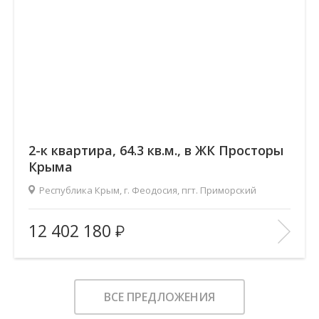
2-к квартира, 64.3 кв.м., в ЖК Просторы
Крыма
Республика Крым, г. Феодосия, пгт. Приморский
2
Площадь (общ/жил/кух), м
:
64.26/30.44/18.12
12 402 180
Количество комнат:
2
Этаж:
1/9
В ИЗБРАННОЕ
ВСЕ ПРЕДЛОЖЕНИЯ