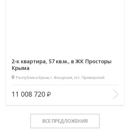
2-к квартира, 57 кв.м., в ЖК Просторы
Крыма
Республика Крым, г. Феодосия, пгт. Приморский
2
Площадь (общ/жил/кух), м
:
57.04/29.17/13.97
11 008 720
Количество комнат:
2
Этаж:
4/9
В ИЗБРАННОЕ
ВСЕ ПРЕДЛОЖЕНИЯ