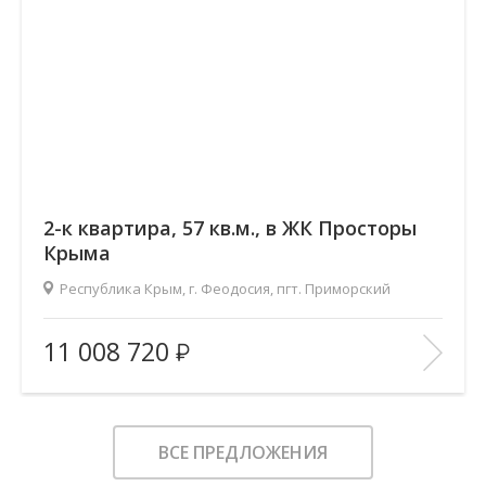
2-к квартира, 57 кв.м., в ЖК Просторы
Крыма
Республика Крым, г. Феодосия, пгт. Приморский
2
Площадь (общ/жил/кух), м
:
57.04/29.17/13.97
11 008 720
Количество комнат:
2
Этаж:
4/9
В ИЗБРАННОЕ
ВСЕ ПРЕДЛОЖЕНИЯ