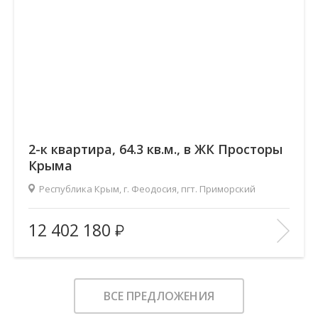
2-к квартира, 64.3 кв.м., в ЖК Просторы
Крыма
Республика Крым, г. Феодосия, пгт. Приморский
2
Площадь (общ/жил/кух), м
:
64.26/30.44/18.12
12 402 180
Количество комнат:
2
Этаж:
1/9
В ИЗБРАННОЕ
ВСЕ ПРЕДЛОЖЕНИЯ