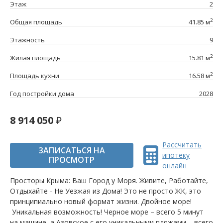
Этаж
2
2
Общая площадь
41.85 м
Этажность
9
2
Жилая площадь
15.81 м
2
Площадь кухни
16.58 м
Год постройки дома
2028
8 914 050
Рассчитать
ЗАПИСАТЬСЯ НА
ипотеку
ПРОСМОТР
онлайн
Просторы Крыма: Ваш Город у Моря. Живите, Работайте,
Отдыхайте - Не Уезжая из Дома! Это не просто ЖК, это
принципиально новый формат жизни. Двойное море!
Уникальная возможность! Черное море – всего 5 минут
на машине, а Азовское с его уникальными пляжами – всего