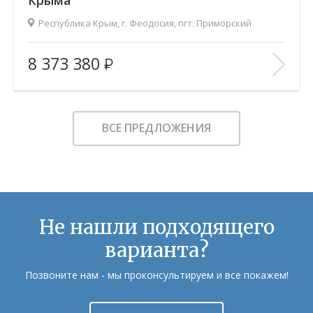
Крыма
Республика Крым, г. Феодосия, пгт. Приморский
2
Площадь (общ/жил/кух), м
:
38.41/14.76/10.58
8 373 380
Количество комнат:
1
Этаж:
5/9
В ИЗБРАННОЕ
ВСЕ ПРЕДЛОЖЕНИЯ
Не нашли подходящего
варианта?
Позвоните нам - мы проконсультируем и все покажем!