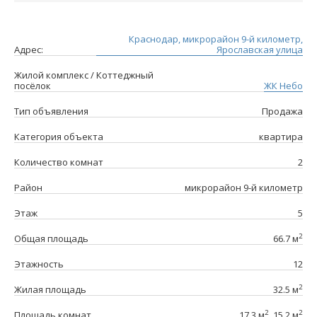
Краснодар, микрорайон 9-й километр,
Адрес:
Ярославская улица
Жилой комплекс / Коттеджный
посёлок
ЖК Небо
Тип объявления
Продажа
Категория объекта
квартира
Количество комнат
2
Район
микрорайон 9-й километр
Этаж
5
2
Общая площадь
66.7 м
Этажность
12
2
Жилая площадь
32.5 м
2
2
Площадь комнат
17.3 м
, 15.2 м