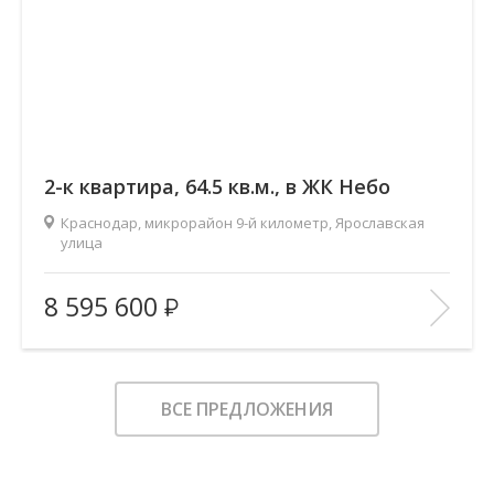
2-к квартира, 64.5 кв.м., в ЖК Небо
Краснодар, микрорайон 9-й километр, Ярославская
улица
2
Площадь (общ/жил/кух), м
:
64.5/32.7/13.8
8 595 600
Количество комнат:
2
Этаж:
1/12
В ИЗБРАННОЕ
ВСЕ ПРЕДЛОЖЕНИЯ