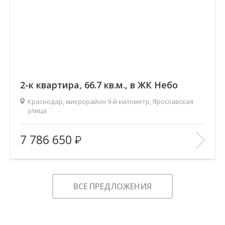
2-к квартира, 66.7 кв.м., в ЖК Небо
Краснодар, микрорайон 9-й километр, Ярославская
улица
2
Площадь (общ/жил/кух), м
:
66.7/32.5/13.8
7 786 650
Количество комнат:
2
Этаж:
8/12
В ИЗБРАННОЕ
ВСЕ ПРЕДЛОЖЕНИЯ