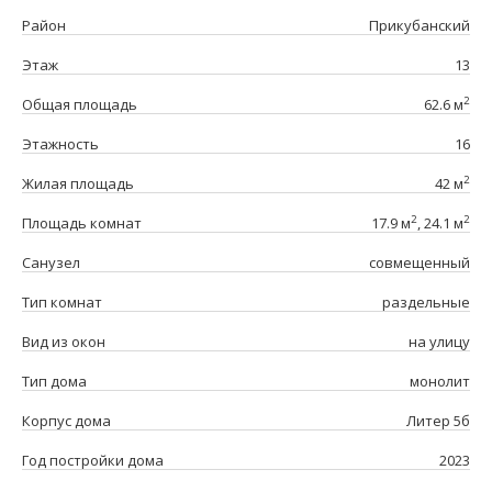
Район
Прикубанский
Этаж
13
2
Общая площадь
62.6 м
Этажность
16
2
Жилая площадь
42 м
2
2
Площадь комнат
17.9 м
, 24.1 м
Санузел
совмещенный
Тип комнат
раздельные
Вид из окон
на улицу
Тип дома
монолит
Корпус дома
Литер 5б
Год постройки дома
2023