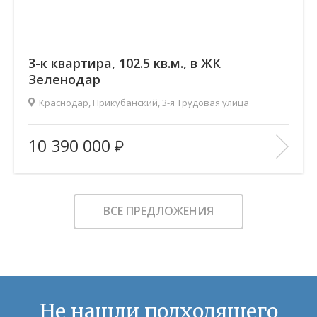
3-к квартира, 102.5 кв.м., в ЖК
Зеленодар
Краснодар, Прикубанский, 3-я Трудовая улица
2
Площадь (общ/жил/кух), м
:
102.5/45/14.8
10 390 000
Количество комнат:
3
Этаж:
15/16
В ИЗБРАННОЕ
ВСЕ ПРЕДЛОЖЕНИЯ
Не нашли подходящего