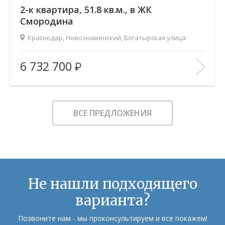
2-к квартира, 51.8 кв.м., в ЖК
Смородина
Краснодар, Новознаменский, Богатырская улица
2
Площадь (общ/жил/кух), м
:
51.79/28.68/11.66
6 732 700
Количество комнат:
2
Этаж:
7/12
В ИЗБРАННОЕ
ВСЕ ПРЕДЛОЖЕНИЯ
Не нашли подходящего
варианта?
Позвоните нам - мы проконсультируем и все покажем!