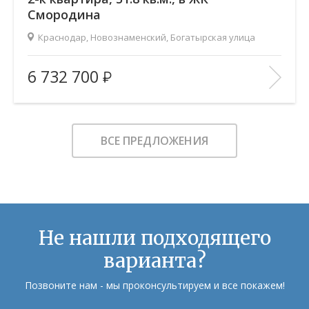
Смородина
Краснодар, Новознаменский, Богатырская улица
2
Площадь (общ/жил/кух), м
:
51.79/28.68/11.66
6 732 700
Количество комнат:
2
Этаж:
7/12
В ИЗБРАННОЕ
ВСЕ ПРЕДЛОЖЕНИЯ
Не нашли подходящего
варианта?
Позвоните нам - мы проконсультируем и все покажем!