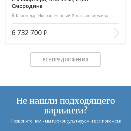
Смородина
Краснодар, Новознаменский, Богатырская улица
2
Площадь (общ/жил/кух), м
:
51.79/28.68/11.66
6 732 700
Количество комнат:
2
Этаж:
7/12
В ИЗБРАННОЕ
ВСЕ ПРЕДЛОЖЕНИЯ
Не нашли подходящего
варианта?
Позвоните нам - мы проконсультируем и все покажем!