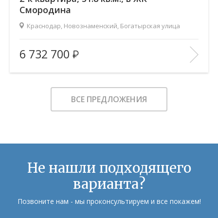
Смородина
Краснодар, Новознаменский, Богатырская улица
2
Площадь (общ/жил/кух), м
:
51.79/28.68/11.66
6 732 700
Количество комнат:
2
Этаж:
7/12
В ИЗБРАННОЕ
ВСЕ ПРЕДЛОЖЕНИЯ
Не нашли подходящего
варианта?
Позвоните нам - мы проконсультируем и все покажем!