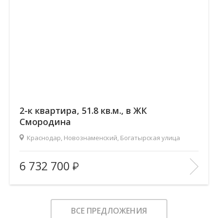
2-к квартира, 51.8 кв.м., в ЖК
Смородина
Краснодар, Новознаменский, Богатырская улица
2
Площадь (общ/жил/кух), м
:
51.79/28.68/11.66
6 732 700
Количество комнат:
2
Этаж:
7/12
В ИЗБРАННОЕ
ВСЕ ПРЕДЛОЖЕНИЯ