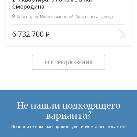
Смородина
Краснодар, Новознаменский, Богатырская улица
2
Площадь (общ/жил/кух), м
:
51.79/28.68/11.66
6 732 700
Количество комнат:
2
Этаж:
7/12
В ИЗБРАННОЕ
ВСЕ ПРЕДЛОЖЕНИЯ
Не нашли подходящего
варианта?
Позвоните нам - мы проконсультируем и все покажем!