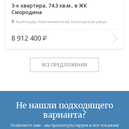
3-к квартира, 74.3 кв.м., в ЖК
Смородина
Краснодар, Новознаменский, Богатырская улица
2
Площадь (общ/жил/кух), м
:
74.27/41.32/17.27
8 912 400
Количество комнат:
3
Этаж:
14/19
В ИЗБРАННОЕ
ВСЕ ПРЕДЛОЖЕНИЯ
Не нашли подходящего
варианта?
Позвоните нам - мы проконсультируем и все покажем!