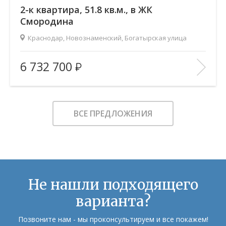
2-к квартира, 51.8 кв.м., в ЖК
Смородина
Краснодар, Новознаменский, Богатырская улица
2
Площадь (общ/жил/кух), м
:
51.79/28.68/11.66
6 732 700
Количество комнат:
2
Этаж:
7/12
В ИЗБРАННОЕ
ВСЕ ПРЕДЛОЖЕНИЯ
Не нашли подходящего
варианта?
Позвоните нам - мы проконсультируем и все покажем!