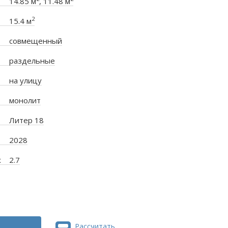
14.85 м
, 11.48 м
2
15.4 м
совмещенный
раздельные
на улицу
монолит
Литер 18
2028
х
2.7
Рассчитать