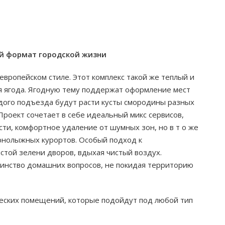
ый формат городской жизни
вропейском стиле. Этот комплекс такой же теплый и
яя ягода. Ягодную тему поддержат оформление мест
дого подъезда будут расти кусты смородины разных
Проект сочетает в себе идеальный микс сервисов,
ти, комфортное удаление от шумных зон, но в т о же
рнолыжных курортов. Особый подход к
стой зелени дворов, вдыхая чистый воздух.
инство домашних вопросов, не покидая территорию
еских помещений, которые подойдут под любой тип