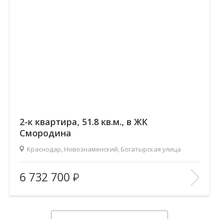
2-к квартира, 51.8 кв.м., в ЖК
Смородина
Краснодар, Новознаменский, Богатырская улица
2
Площадь (общ/жил/кух), м
:
51.79/28.68/11.66
6 732 700
Количество комнат:
2
Этаж:
7/12
В ИЗБРАННОЕ