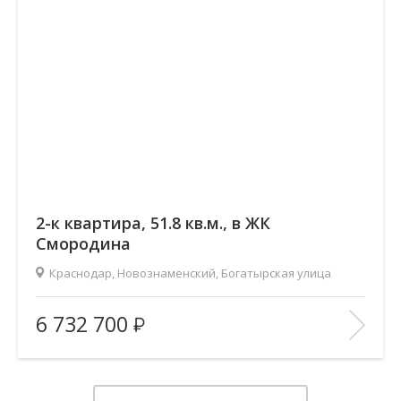
2-к квартира, 51.8 кв.м., в ЖК
Смородина
Краснодар, Новознаменский, Богатырская улица
2
Площадь (общ/жил/кух), м
:
51.79/28.68/11.66
6 732 700
Количество комнат:
2
Этаж:
7/12
В ИЗБРАННОЕ