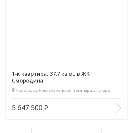
1-к квартира, 37.7 кв.м., в ЖК
Смородина
Краснодар, Новознаменский, Богатырская улица
2
Площадь (общ/жил/кух), м
:
37.65/14.35/14.49
5 647 500
Количество комнат:
1
Этаж:
11/12
В ИЗБРАННОЕ