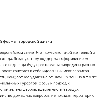
ый формат городской жизни
вропейском стиле. Этот комплекс такой же теплый и
яя ягода. Ягодную тему поддержат оформление мест
дого подъезда будут расти кусты смородины разных
Проект сочетает в себе идеальный микс сервисов,
ти, комфортное удаление от шумных зон, но в т о же
рнолыжных курортов. Особый подход к
стой зелени дворов, вдыхая чистый воздух.
инство домашних вопросов, не покидая территорию