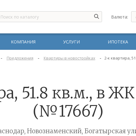
Валюта:
КОМПАНИЯ
УСЛУГИ
ИПОТЕКА
-
-
-
Предложения
Квартиры в новостройках
2-к квартира, 51
а, 51.8 кв.м., в 
(№17667)
аснодар, Новознаменский, Богатырская ул