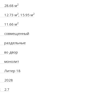
2
28.68 м
2
2
12.73 м
, 15.95 м
2
11.66 м
совмещенный
раздельные
во двор
монолит
Литер 18
2028
х
2.7