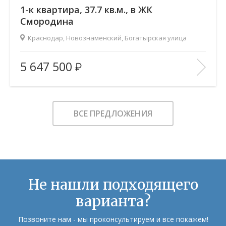
1-к квартира, 37.7 кв.м., в ЖК
Смородина
Краснодар, Новознаменский, Богатырская улица
2
Площадь (общ/жил/кух), м
:
37.65/14.35/14.49
5 647 500
Количество комнат:
1
Этаж:
11/12
В ИЗБРАННОЕ
ВСЕ ПРЕДЛОЖЕНИЯ
Не нашли подходящего
варианта?
Позвоните нам - мы проконсультируем и все покажем!