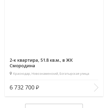
2-к квартира, 51.8 кв.м., в ЖК
Смородина
Краснодар, Новознаменский, Богатырская улица
2
Площадь (общ/жил/кух), м
:
51.79/28.68/11.66
6 732 700
Количество комнат:
2
Этаж:
7/12
В ИЗБРАННОЕ