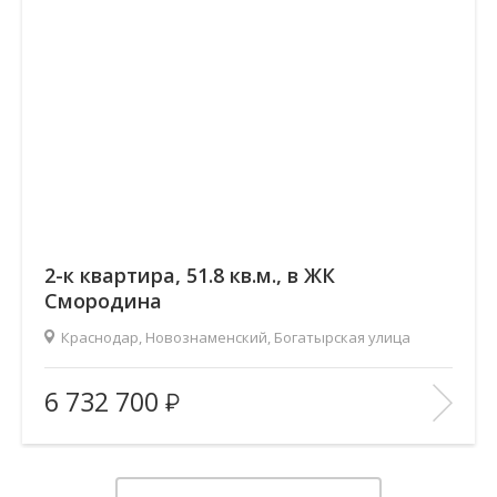
2-к квартира, 51.8 кв.м., в ЖК
Смородина
Краснодар, Новознаменский, Богатырская улица
2
Площадь (общ/жил/кух), м
:
51.79/28.68/11.66
6 732 700
Количество комнат:
2
Этаж:
7/12
В ИЗБРАННОЕ