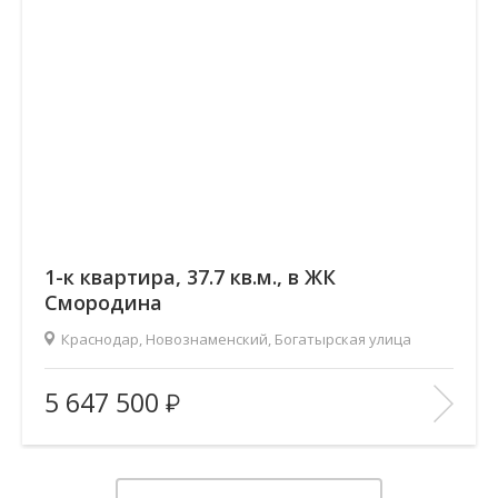
1-к квартира, 37.7 кв.м., в ЖК
Смородина
Краснодар, Новознаменский, Богатырская улица
2
Площадь (общ/жил/кух), м
:
37.65/14.35/14.49
5 647 500
Количество комнат:
1
Этаж:
11/12
В ИЗБРАННОЕ