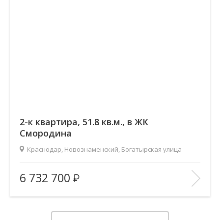
2-к квартира, 51.8 кв.м., в ЖК
Смородина
Краснодар, Новознаменский, Богатырская улица
2
Площадь (общ/жил/кух), м
:
51.79/28.68/11.66
6 732 700
Количество комнат:
2
Этаж:
7/12
В ИЗБРАННОЕ