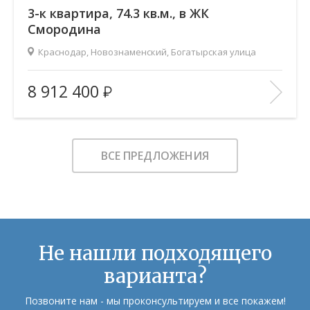
3-к квартира, 74.3 кв.м., в ЖК
Смородина
Краснодар, Новознаменский, Богатырская улица
2
Площадь (общ/жил/кух), м
:
74.27/41.32/17.27
8 912 400
Количество комнат:
3
Этаж:
14/19
В ИЗБРАННОЕ
ВСЕ ПРЕДЛОЖЕНИЯ
Не нашли подходящего
варианта?
Позвоните нам - мы проконсультируем и все покажем!