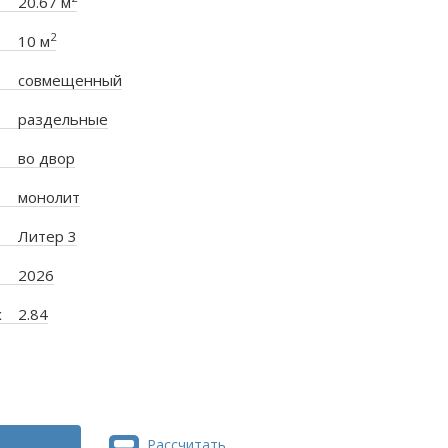
20.67 м
2
10 м
совмещенный
раздельные
во двор
монолит
Литер 3
2026
х
2.84
Рассчитать