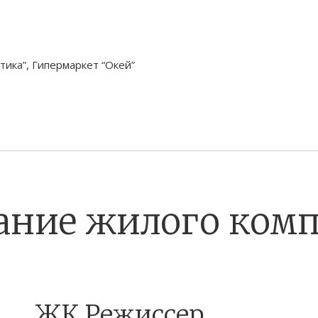
тика”, Гипермаркет “Окей”
ание жилого комп
ЖК Режиссер