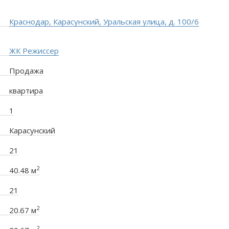
Краснодар, Карасунский, Уральская улица, д. 100/6
ЖК Режиссер
Продажа
квартира
1
Карасунский
21
2
40.48 м
21
2
20.67 м
2