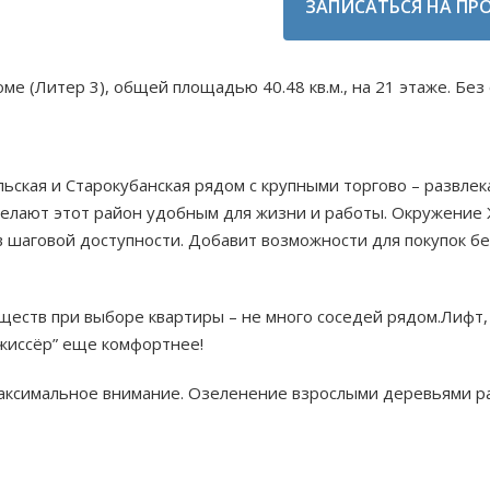
ЗАПИСАТЬСЯ НА ПР
ме (Литер 3), общей площадью 40.48 кв.м., на 21 этаже. Без
ьская и Старокубанская рядом с крупными торгово – развле
делают этот район удобным для жизни и работы. Окружение
 в шаговой доступности. Добавит возможности для покупок б
уществ при выборе квартиры – не много соседей рядом.Лифт,
ежиссёр” еще комфортнее!
ксимальное внимание. Озеленение взрослыми деревьями ра