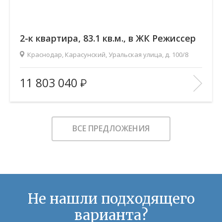
2-к квартира, 83.1 кв.м., в ЖК Режиссер
Краснодар, Карасунский, Уральская улица, д. 100/8
2
Площадь (общ/жил/кух), м
:
83.12/41.58/17
11 803 040
Количество комнат:
2
Этаж:
15/21
В ИЗБРАННОЕ
ВСЕ ПРЕДЛОЖЕНИЯ
Не нашли подходящего
варианта?