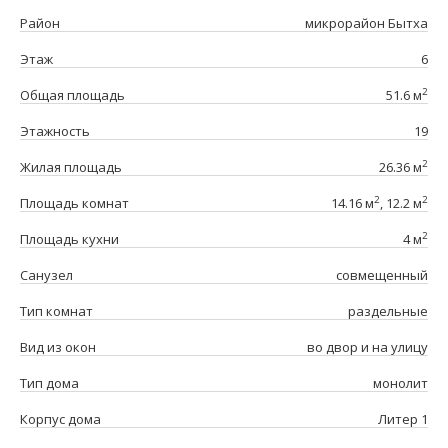
Район
микрорайон Бытха
Этаж
6
2
Общая площадь
51.6 м
Этажность
19
2
Жилая площадь
26.36 м
2
2
Площадь комнат
14.16 м
, 12.2 м
2
Площадь кухни
4 м
Санузел
совмещенный
Тип комнат
раздельные
Вид из окон
во двор и на улицу
Тип дома
монолит
Корпус дома
Литер 1