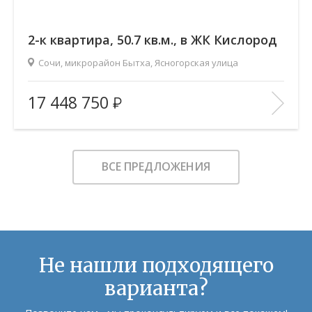
2-к квартира, 50.7 кв.м., в ЖК Кислород
Сочи, микрорайон Бытха, Ясногорская улица
2
Площадь (общ/жил/кух), м
:
50.71/26.35/4
17 448 750
Количество комнат:
2
Этаж:
14/19
В ИЗБРАННОЕ
ВСЕ ПРЕДЛОЖЕНИЯ
Не нашли подходящего
варианта?