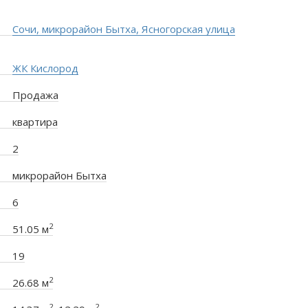
Сочи, микрорайон Бытха, Ясногорская улица
ЖК Кислород
Продажа
квартира
2
микрорайон Бытха
6
2
51.05 м
19
2
26.68 м
2
2