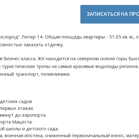
ЗАПИСАТЬСЯ НА ПР
слород" Литер 14. Общая площадь квартиры - 51.05 кв. м., 
можностью заказать отделку.
ов бизнес-класса. ЖК находится на северном склоне горы Бых
о туристические тропы на самые красивые водопады региона.
енный транспорт, поликлиники.
 детских садов
 первых этажах
 минут до аэропорта
рорта Мацеста.
ой школы и детского сада.
ка, военная ипотека, сниженный первоначальный взнос, мате