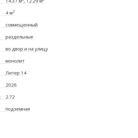
14.37 м
, 12.29 м
2
4 м
совмещенный
раздельные
во двор и на улицу
монолит
Литер 14
2026
х
2.72
подземная