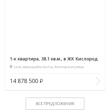
1-к квартира, 38.1 кв.м., в ЖК Кислород
Сочи, микрорайон Бытха, Ясногорская улица
2
Площадь (общ/жил/кух), м
:
38.05/17.43/12.57
14 878 500
Количество комнат:
1
Этаж:
13/19
В ИЗБРАННОЕ
ВСЕ ПРЕДЛОЖЕНИЯ