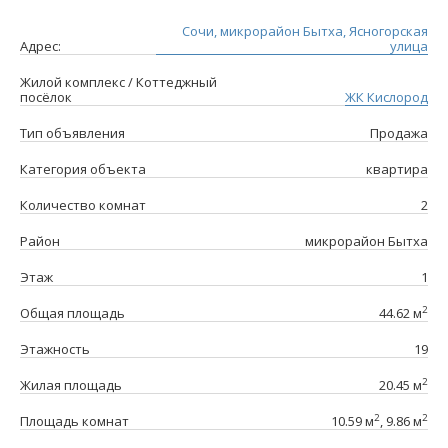
Сочи, микрорайон Бытха, Ясногорская
Адрес:
улица
Жилой комплекс / Коттеджный
посёлок
ЖК Кислород
Тип объявления
Продажа
Категория объекта
квартира
Количество комнат
2
Район
микрорайон Бытха
Этаж
1
2
Общая площадь
44.62 м
Этажность
19
2
Жилая площадь
20.45 м
2
2
Площадь комнат
10.59 м
, 9.86 м