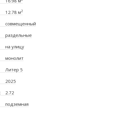
16.98 м
2
12.78 м
совмещенный
раздельные
на улицу
монолит
Литер 5
2025
х
2.72
подземная