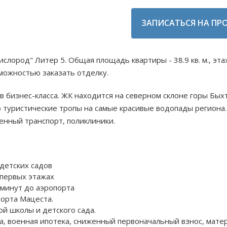
ЗАПИСАТЬСЯ НА ПР
ислород" Литер 5. Общая площадь квартиры - 38.9 кв. м., э
зможностью заказать отделку.
ов бизнес-класса. ЖК находится на северном склоне горы Бых
о туристические тропы на самые красивые водопады региона.
енный транспорт, поликлиники.
 детских садов
 первых этажах
 минут до аэропорта
рорта Мацеста.
ой школы и детского сада.
ка, военная ипотека, сниженный первоначальный взнос, мате