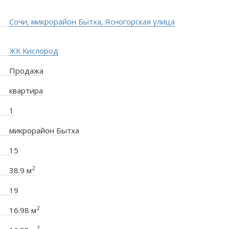
Сочи, микрорайон Бытха, Ясногорская улица
ЖК Кислород
Продажа
квартира
1
микрорайон Бытха
15
2
38.9 м
19
2
16.98 м
2