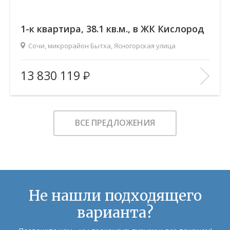
1-к квартира, 38.1 кв.м., в ЖК Кислород
Сочи, микрорайон Бытха, Ясногорская улица
2
Площадь (общ/жил/кух), м
:
38.11/18.91/10.47
13 830 119
Количество комнат:
1
Этаж:
18/19
В ИЗБРАННОЕ
ВСЕ ПРЕДЛОЖЕНИЯ
Не нашли подходящего
варианта?