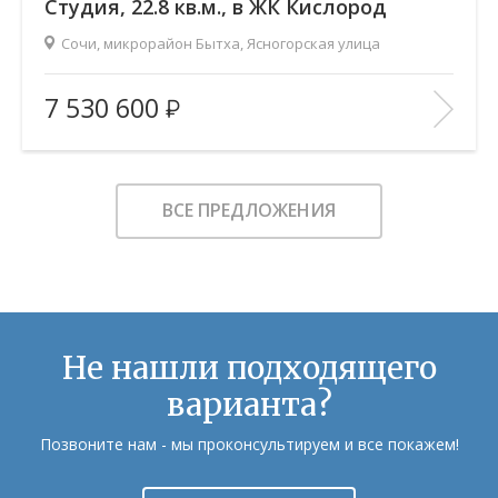
Cтудия, 22.8 кв.м., в ЖК Кислород
Сочи, микрорайон Бытха, Ясногорская улица
2
Площадь (общ/жил/кух), м
:
22.84/12.4/2.9
7 530 600
Количество комнат:
Студия
Этаж:
17/19
В ИЗБРАННОЕ
ВСЕ ПРЕДЛОЖЕНИЯ
Не нашли подходящего
варианта?
Позвоните нам - мы проконсультируем и все покажем!