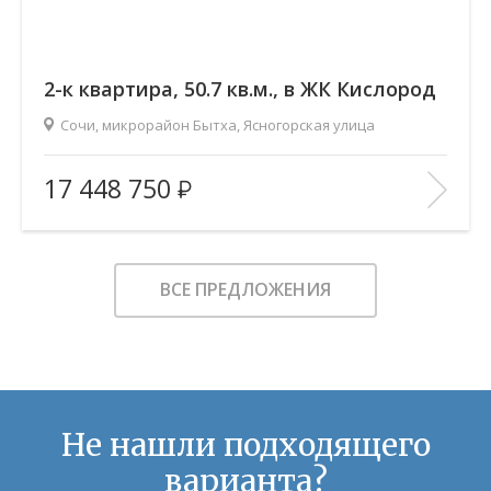
2-к квартира, 50.7 кв.м., в ЖК Кислород
Сочи, микрорайон Бытха, Ясногорская улица
2
Площадь (общ/жил/кух), м
:
50.71/26.35/4
17 448 750
Количество комнат:
2
Этаж:
14/19
В ИЗБРАННОЕ
ВСЕ ПРЕДЛОЖЕНИЯ
Не нашли подходящего
варианта?