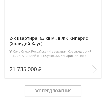
2-к квартира, 63 кв.м., в ЖК Кипарис
(Холидей Хаус)
Село Сукко, Российская Федерация, Краснодарский
край, Анапский р-н, с.Сукко, ЖК Кипарис, литер 7
2
Площадь (общ/жил/кух), м
:
63/25.2/27.3
21 735 000
Количество комнат:
2
Этаж:
5/8
В ИЗБРАННОЕ
ВСЕ ПРЕДЛОЖЕНИЯ