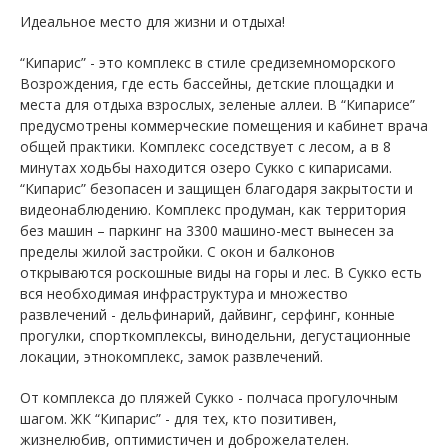
Идеальное место для жизни и отдыха!
“Кипарис” - это комплекс в стиле средиземноморского
Возрождения, где есть бассейны, детские площадки и
места для отдыха взрослых, зеленые аллеи. В “Кипарисе”
предусмотрены коммерческие помещения и кабинет врача
общей практики. Комплекс соседствует с лесом, а в 8
минутах ходьбы находится озеро Сукко с кипарисами.
“Кипарис” безопасен и защищен благодаря закрытости и
видеонаблюдению. Комплекс продуман, как территория
без машин – паркинг на 3300 машино-мест вынесен за
пределы жилой застройки. С окон и балконов
открываются роскошные виды на горы и лес. В Сукко есть
вся необходимая инфраструктура и множество
развлечений - дельфинарий, дайвинг, серфинг, конные
прогулки, спорткомплексы, винодельни, дегустационные
локации, этнокомплекс, замок развлечений.
От комплекса до пляжей Сукко - полчаса прогулочным
шагом. ЖК “Кипарис” - для тех, кто позитивен,
жизнелюбив, оптимистичен и доброжелателен.