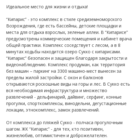
Идеальное место для жизни и отдыха!
“Кипарис” - это комплекс в стиле средиземноморского
Возрождения, где есть бассейны, детские площадки и
места для отдыха взрослых, зеленые аллеи. В “Кипарисе”
предусмотрены коммерческие помещения и кабинет врача
общей практики. Комплекс соседствует с лесом, а в 8
минутах ходьбы находится озеро Сукко с кипарисами.
“Кипарис” безопасен и защищен благодаря закрытости и
видеонаблюдению. Комплекс продуман, как территория
без машин – паркинг на 3300 машино-мест вынесен за
пределы жилой застройки. С окон и балконов
открываются роскошные виды на горы и лес. В Сукко есть
вся необходимая инфраструктура и множество
развлечений - дельфинарий, дайвинг, серфинг, конные
прогулки, спорткомплексы, винодельни, дегустационные
локации, этнокомплекс, замок развлечений.
От комплекса до пляжей Сукко - полчаса прогулочным
шагом. ЖК “Кипарис” - для тех, кто позитивен,
жизнелюбив, оптимистичен и доброжелателен.