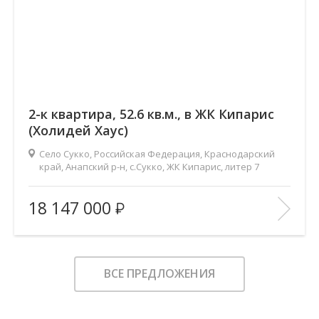
2-к квартира, 52.6 кв.м., в ЖК Кипарис
(Холидей Хаус)
Село Сукко, Российская Федерация, Краснодарский
край, Анапский р-н, с.Сукко, ЖК Кипарис, литер 7
2
Площадь (общ/жил/кух), м
:
52.6/21/20
18 147 000
Количество комнат:
2
Этаж:
6/8
В ИЗБРАННОЕ
ВСЕ ПРЕДЛОЖЕНИЯ