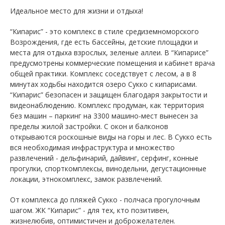
Идеальное место для жизни и отдыха!
“Кипарис” - это комплекс в стиле средиземноморского
Возрождения, где есть бассейны, детские площадки и
места для отдыха взрослых, зеленые аллеи. В “Кипарисе”
предусмотрены коммерческие помещения и кабинет врача
общей практики. Комплекс соседствует с лесом, а в 8
минутах ходьбы находится озеро Сукко с кипарисами.
“Кипарис” безопасен и защищен благодаря закрытости и
видеонаблюдению. Комплекс продуман, как территория
без машин – паркинг на 3300 машино-мест вынесен за
пределы жилой застройки. С окон и балконов
открываются роскошные виды на горы и лес. В Сукко есть
вся необходимая инфраструктура и множество
развлечений - дельфинарий, дайвинг, серфинг, конные
прогулки, спорткомплексы, винодельни, дегустационные
локации, этнокомплекс, замок развлечений.
От комплекса до пляжей Сукко - полчаса прогулочным
шагом. ЖК “Кипарис” - для тех, кто позитивен,
жизнелюбив, оптимистичен и доброжелателен.