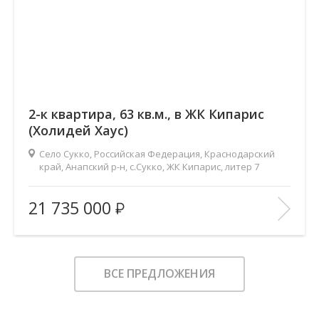
2-к квартира, 63 кв.м., в ЖК Кипарис
(Холидей Хаус)
Село Сукко, Российская Федерация, Краснодарский
край, Анапский р-н, с.Сукко, ЖК Кипарис, литер 7
2
Площадь (общ/жил/кух), м
:
63/25.2/27.3
21 735 000
Количество комнат:
2
Этаж:
5/8
В ИЗБРАННОЕ
ВСЕ ПРЕДЛОЖЕНИЯ